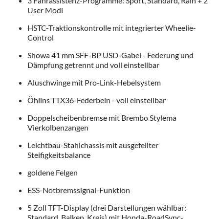
3 Fahrassistenz-Programme: Sport, Standard, Rain + 2
User Modi
HSTC-Traktionskontrolle mit integrierter Wheelie-
Control
Showa 41 mm SFF-BP USD-Gabel - Federung und
Dämpfung getrennt und voll einstellbar
Aluschwinge mit Pro-Link-Hebelsystem
Öhlins TTX36-Federbein - voll einstellbar
Doppelscheibenbremse mit Brembo Stylema
Vierkolbenzangen
Leichtbau-Stahlchassis mit ausgefeilter
Steifigkeitsbalance
goldene Felgen
ESS-Notbremssignal-Funktion
5 Zoll TFT-Display (drei Darstellungen wählbar:
Standard, Balken, Kreis) mit Honda-RoadSync-