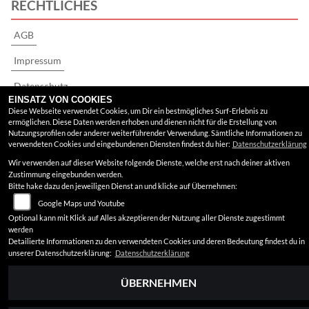
RECHTLICHES
AGB
Impressum
Datenschutz
EINSATZ VON COOKIES
Disclaimer
Diese Webseite verwendet Cookies, um Dir ein bestmögliches Surf-Erlebnis zu
ermöglichen. Diese Daten werden erhoben und dienen nicht für die Erstellung von
Nutzungsprofilen oder anderer weiterführender Verwendung. Sämtliche Informationen zu
Barrierefreiheit
verwendeten Cookies und eingebundenen Diensten findest du hier:
Datenschutzerklärung
Wir verwenden auf dieser Website folgende Dienste, welche erst nach deiner aktiven
Zustimmung eingebunden werden.
Bitte hake dazu den jeweiligen Dienst an und klicke auf Übernehmen:
Google Maps und Youtube
Optional kann mit Klick auf Alles akzeptieren der Nutzung aller Dienste zugestimmt
werden
Detailierte Informationen zu den verwendeten Cookies und deren Bedeutung findest du in
unserer Datenschutzerklärung:
Datenschutzerklärung
ÜBERNEHMEN