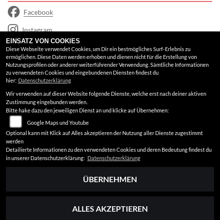
Facebook
Instagram
EINSATZ VON COOKIES
Google Maps
Diese Webseite verwendet Cookies, um Dir ein bestmögliches Surf-Erlebnis zu
ermöglichen. Diese Daten werden erhoben und dienen nicht für die Erstellung von
Nutzungsprofilen oder anderer weiterführender Verwendung. Sämtliche Informationen
RECHTLICHES
zu verwendeten Cookies und eingebundenen Diensten findest du
hier:
Datenschutzerklärung
Wir verwenden auf dieser Website folgende Dienste, welche erst nach deiner aktiven
AGB
Zustimmung eingebunden werden.
Bitte hake dazu den jeweiligen Dienst an und klicke auf Übernehmen:
Impressum
Google Maps und Youtube
Datenschutz
Optional kann mit Klick auf Alles akzeptieren der Nutzung aller Dienste zugestimmt
werden
Disclaimer
Detailierte Informationen zu den verwendeten Cookies und deren Bedeutung findest du
in unserer Datenschutzerklärung:
Datenschutzerklärung
Barrierefreiheit
ÜBERNEHMEN
ALLES AKZEPTIEREN